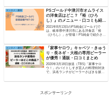
た。健康グッズの商品名や、ネット通販
での購入方法をまとめます。おうち時間
が増えて太ってしまったぐっさんも大喜
PSゴールド中津川市オムライス
エンタメ・趣味
びでしたね。【ぐっ...
の洋食店はどこ？『裕（ひろ
し）』のメニュー・口コミも紹
介！
2021年8月13日のPS純金(ゴールド)で
は、岐阜県中津川市にある洋食店「裕
（ひろし）」が登場！PS純金で紹介され
たオムライスも合わせて、岐阜県中津川
市の洋食店「裕（ひろし）」の口コミや
アクセス情報(駐車場含む)、メニューをま
「家事ヤロウ」キャベツ・きゅう
エンタメ・趣味
とめます。オ...
り・長ネギ・大根の専用ピーラー
が優秀！通販・口コミまとめ
2020年3月18日放送（TBS)「家事ヤロ
ウ！」のバイトしすぎ芸人の料理特対決
で、浜名ランチがピーラーさばきを披
露！キャベツ・きゅうり・白髪ネギ・大
根など様々な野菜が切れる専用ピーラー
が優秀！「家事ヤロウ！」に登場したピ
ーラーの通販・口コミを紹介♪
スポンサーリンク