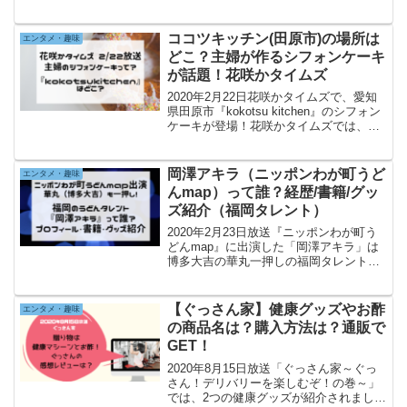
『ミステリというなかれ』のヒロコの絵
手紙の話は何巻(何話)読める？ ひろこの
絵手紙の真相には触れず（ネタバレな
ココツキッチン(田原市)の場所は
エンタメ・趣味
し）で軽くあらす...
どこ？主婦が作るシフォンケーキ
が話題！花咲かタイムズ
2020年2月22日花咲かタイムズで、愛知
県田原市『kokotsu kitchen』のシフォン
ケーキが登場！花咲かタイムズでは、口
コミで広がった主婦の作る絶品シフォン
ケーキとして紹介されました。『ココツ
キッチン』の場所、アクセス、人気メニ
岡澤アキラ（ニッポンわが町うど
エンタメ・趣味
ュ...
んmap）って誰？経歴/書籍/グッ
ズ紹介（福岡タレント）
2020年2月23日放送『ニッポンわが町う
どんmap』に出演した「岡澤アキラ」は
博多大吉の華丸一押しの福岡タレント。
福岡の番組『うどんMAP』で活躍し、
『ニッポンわが町うどんマップ』でも食
レポを披露。岡澤アキラの人物紹介、う
【ぐっさん家】健康グッズやお酢
エンタメ・趣味
どんMAPの書籍...
の商品名は？購入方法は？通販で
GET！
2020年8月15日放送「ぐっさん家～ぐっ
さん！デリバリーを楽しむぞ！の巻～」
では、2つの健康グッズが紹介されまし