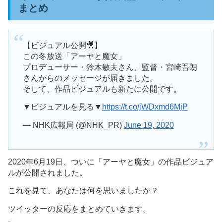
まとめ
【ビジュアル公開🎥】
この冬放送「アーヤと魔女」
プロデューサー・鈴木敏夫さん、監督・宮崎吾朗
さんからのメッセージが届きました。
そして、作品ビジュアルも新たに公開です。
▼ビジュアルを見る▼
https://t.co/jWDxmd6MjP
— NHK広報局 (@NHK_PR)
June 19, 2020
2020年6月19日、ついに「アーヤと魔女」の作品ビジュア
ルが公開されました。
これを見て、あなたは何を思いましたか？
ツイッターの反応をまとめていきます。