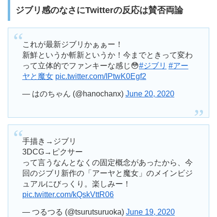
ジブリ感のなさにTwitterの反応は賛否両論
これが最新ジブリかぁぁー！
新鮮というか斬新というか！今までときって変わ
って立体的でファンキーな感じ😳
#ジブリ
#アー
ヤと魔女
pic.twitter.com/IPtwK0Egf2
— はのちゃん (@hanochanx)
June 20, 2020
手描き→ジブリ
3DCG→ピクサー
って言うなんとなくの固定概念があったから、今
回のジブリ新作の「アーヤと魔女」のメインビジ
ュアルにびっくり。楽しみー！
pic.twitter.com/kQskVttR06
— つるつる (@tsurutsuruoka)
June 19, 2020