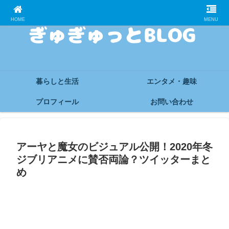
HOME
MENU
暮らしと生活
エンタメ・趣味
プロフィール
お問い合わせ
アーヤと魔女のビジュアル公開！2020年冬
ジブリアニメに賛否両論？ツイッターまと
め