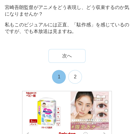
宮崎吾朗監督がアニメをどう表現し、どう収束するのか気
になりませんか？
私もこのビジュアルには正直、「駄作感」を感じているの
ですが、でも本放送は見ますね。
次へ
1
2