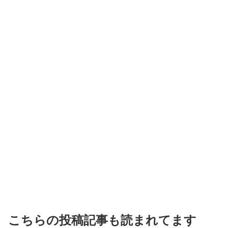
こちらの投稿記事も読まれてます