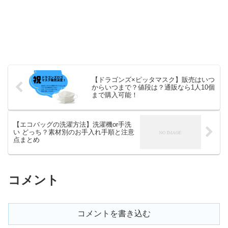
【ドラゴンズ×ピッタマスク】販売はいつ
からいつまで？値段は？通販なら1人10個
まで購入可能！
【エコバッグの洗濯方法】洗濯機or手洗
い どっち？素材別のお手入れ手順と注意
点まとめ
コメント
コメントを書き込む