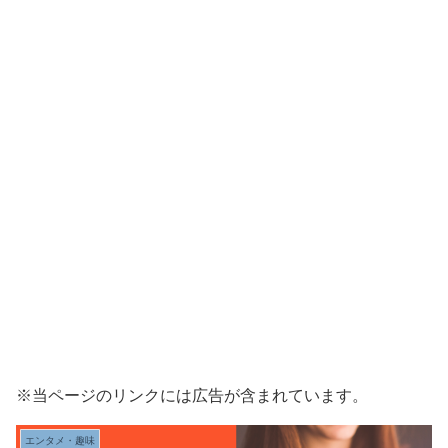
※当ページのリンクには広告が含まれています。
エンタメ・趣味