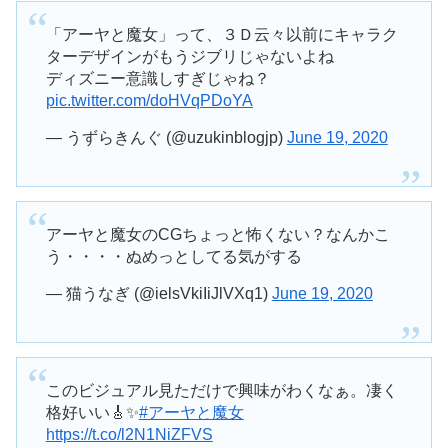
「アーヤと魔女」って、３Ｄ云々以前にキャラク
ターデザインがもうジブリじゃないよね
ディズニー意識しすぎじゃね？
pic.twitter.com/doHVqPDoYA
— うずらきんぐ (@uzukinblogjp)
June 19, 2020
アーヤと魔女のCGちょっと怖くない？なんかこ
う・・・・ぬめっとしてる気がする
— 猫うなぎ (@ielsVkiIiJlVXq1)
June 19, 2020
このビジュアル見ただけで興味がわくなぁ。凄く
格好いい🎸✨
#アーヤと魔女
https://t.co/l2N1NiZFVS