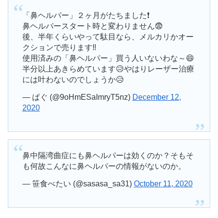
「鼻ヘルパー」２ヶ月がたちました❗
鼻ヘルパースタート時と変わりません😨
後、半年くらいやって駄目なら、メルカリかオー
クションで売ります‼️
使用済みの「鼻ヘルパー」買う人いないわな～😄
半分以上あきらめています😥やはりレーザー治療
には叶わないのでしょうか😥
— ぱぐ (@9oHmESaImryT5nz)
December 12,
2020
鼻中隔湾曲症にも鼻ヘルパーは効くのか？そもそ
も何故こんなに鼻ヘルパーの情報がないのか。
— 笹食べたい (@sasasa_sa31)
October 11, 2020