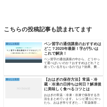
こちらの投稿記事も読まれてます
ペン習字の通信講座のおすすめは
暮らしと生活
どこ？2020年最新！字が汚いは
これで解決！
ペン習字の通信講座の中から、どうやっ
て選べばいいのか？おすすめはどれ？と
迷っている方もいるのでは？効果、費
用、実用的か否か、など悩めば切りがあ
りません。今回は「仕事で実用的に使え
て、且つ、費用対効果の高い」おすすめ
【おはぎの保存方法】常温・冷
暮らしと生活
のペン習字通信講座をまとめ...
蔵・冷凍の日持ちは何日？解凍後
に美味しく食べるコツとは
おはぎの常温・冷凍・冷凍で保存する方
法をまとめています。 レシピ通りにやっ
たら、おはぎ作りすぎた…！常温保存で
も大丈夫かな？ おはぎ買いすぎて1日じ