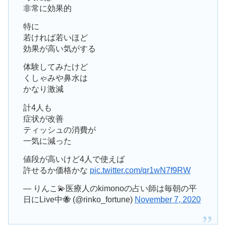
非常に効果的
特に
若ければ若いほど
効果が高い気がする
体験してみたけど
くしゃみや鼻水は
かなり激減
計4人も
症状が改善
ティッシュの消費が
一気に減った
値段が高いけど4人で使えば
許せるか価格かな
pic.twitter.com/qr1wN7f9RW
— りんこ💫医療人のkimonoの占い師は毎朝の平
日にLive中🐝 (@rinko_fortune)
November 7, 2020