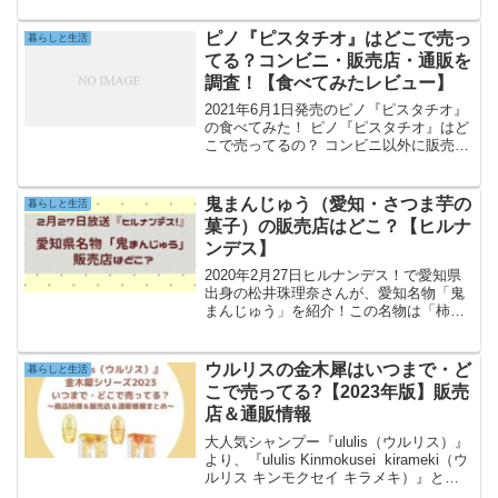
ゃ食べきれない！おはぎって何日くらい
常温保存できるの？ 常温保存以外にも、
ピノ『ピスタチオ』はどこで売っ
暮らしと生活
おはぎを長持ちさせ...
てる？コンビニ・販売店・通販を
調査！【食べてみたレビュー】
2021年6月1日発売のピノ『ピスタチオ』
の食べてみた！ ピノ『ピスタチオ』はど
こで売ってるの？ コンビニ以外に販売店
はあるの？通販はできるの？ カロリーや
値段、味はどう？アイス好きの方なら、
このような疑問をお持ちですよね？私自
鬼まんじゅう（愛知・さつま芋の
暮らしと生活
身も大のお菓...
菓子）の販売店はどこ？【ヒルナ
ンデス】
2020年2月27日ヒルナンデス！で愛知県
出身の松井珠理奈さんが、愛知名物「鬼
まんじゅう」を紹介！この名物は「柿安
口福堂」で販売しており、サツマイモを
使用したお菓子。ヒルナンデスで紹介さ
れた商品の名前や値段、口福堂の場所や
ウルリスの金木犀はいつまで・ど
暮らしと生活
アクセスなどにつ...
こで売ってる?【2023年版】販売
店＆通販情報
大人気シャンプー『ululis（ウルリス）』
より、『ululis Kinmokusei kirameki（ウ
ルリス キンモクセイ キラメキ）』と
『ululis Kinmokusei PINKme（ウルリス