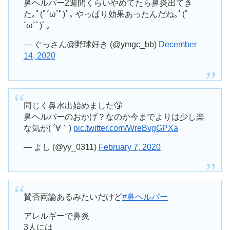
鼻ヘルパー2週間くらいやめてたら鼻炎出てき
た｡ﾟ(ﾟ´ω`ﾟ)ﾟ｡ やっぱり効果あったんだね｡ﾟ(ﾟ
´ω`ﾟ)ﾟ｡
— ぐっさん@野球好き (@ymgc_bb)
December
14, 2020
同じく鼻水出始めました🤧
鼻ヘルパーのおかげ？なのか今までよりは少し楽
な気が( ´∀｀)
pic.twitter.com/WreBvgGPXa
— よし (@yy_0311)
February 7, 2020
賛否両論あるみたいだけど
#鼻ヘルパー
アレルギーで鼻炎
3人には