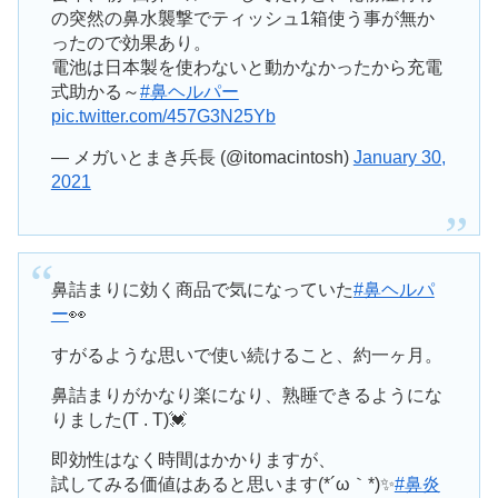
の突然の鼻水襲撃でティッシュ1箱使う事が無か
ったので効果あり。
電池は日本製を使わないと動かなかったから充電
式助かる～
#鼻ヘルパー
pic.twitter.com/457G3N25Yb
— メガいとまき兵長 (@itomacintosh)
January 30,
2021
鼻詰まりに効く商品で気になっていた
#鼻ヘルパ
ー
👀
すがるような思いで使い続けること、約一ヶ月。
鼻詰まりがかなり楽になり、熟睡できるようにな
りました(T . T)💓
即効性はなく時間はかかりますが、
試してみる価値はあると思います(*´ω｀*)✨
#鼻炎