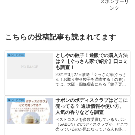
スポンサーリ
ンク
こちらの投稿記事も読まれてます
としやの餃子！通販での購入方法
暮らしと生活
は？【ぐっさん家で紹介】口コミ
も調査！
2021年3月27日放送「ぐっさん家(ぐっさ
ん！お取り寄せ餃子を満喫する！の巻)」
では、大阪・四條畷市にある「餃子専門
店としや」の取り寄せ餃子が登場！「餃
子専門店としや」の取り寄せ餃子を通販
で購入する方法をまとめます。ぐっさん
サボンのボディスクラブはどこに
暮らしと生活
家紹介の餃子を...
売ってる？ 通販情報や使い方、
人気の香りなどを調査
ベストコスメを多数受賞しているサボン
（SABON）のボディスクラブが、どこで
売っているのか気になっている人も多い
はず。結論からお伝えすると、SABONの