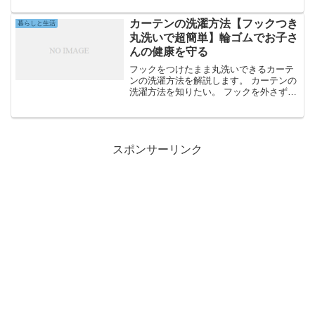
風水で運気をあげる方法はあるの？金の
なる木を部屋に置きたいと思っている方
カーテンの洗濯方法【フックつき
暮らしと生活
なら、こんな疑問を...
丸洗いで超簡単】輪ゴムでお子さ
んの健康を守る
フックをつけたまま丸洗いできるカーテ
ンの洗濯方法を解説します。 カーテンの
洗濯方法を知りたい。 フックを外さずに
カーテンを洗濯する方法はある？ カーテ
ンどこに干せばいい？大きすぎてベラン
ダで干せない…。 子供がぐるぐる巻きつ
くから清潔に保ち...
スポンサーリンク