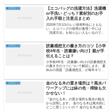
公式通販および専門店、Amazonや楽天
などのネット通販のいずれかで購入でき
【エコバッグの洗濯方法】洗濯機
暮らしと生活
ます。本記事...
or手洗い どっち？素材別のお手
入れ手順と注意点まとめ
2020年7月1日のレジ袋有料化にともな
い、エコバッグの使用が激増！中には
「洗濯方法」を知らない人もいるので
は？本記事では、洗濯機での洗濯方法や
注意点、手洗い方法(素材別)などをまとめ
ます。レジ袋有料化でエコバッグを使い
読書感想文の書き方のコツ【小学
暮らしと生活
始めた方は必見！【エ...
校4年生・読書嫌い向け】親が手
伝えることは？
小学校4年生・読書嫌い向けの読書感想文
の書き方のコツについて解説します。 夏
休みの宿題「読書感想文」が毎年ギリギ
リまで終わらず、親も手伝うのが大変。
小学校4年生になって課題図書も難易度が
UP。読書嫌いのわが子は読書感想文がま
金のなる木の置き場所は？風水パ
暮らしと生活
すます苦手に。...
ワーアップには鉢の色・掃除も欠
かせない！
『金のなる木』の置き場所を風水の観点
から説明します。 金のなる木は風水的に
どこに置くといいの？ 金のなる木は風水
的にどんな効果がある？ 置く場所の他に