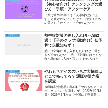
ラチョコ』を目の前...
【初心者向け】クレンジングの選
び方・手順・アフターケア
日焼け止めの裏には「洗浄料で洗い流
す」と書かれているだけで、日焼け止め
の落とし方がイマイチ分からないという
男性も多いのでは？普段からメイクする
女性ですら日焼け止めが落とし切れてい
ないことが多々あり、肌荒れの原因にな
熱中症対策の差し入れ(食べ物)3
暮らしと生活
ってしまうことも。本記事で...
選！【子のクラブ活動向け】低予
算で失敗知らず！
熱中症対策に差し入れしたいけど、選び
方が分からない。 熱中症対策にはどんな
食べ物の差し入れが良い？ 他の人はどん
な食べ物を差し入れに選んでいるの？ 人
数が多いとお金もかかるし、運ぶのも大
変。 差し入れ相手が少人数の大人（他の
やわもちアイスのいちご大福味は
暮らしと生活
親御さん）の場合...
どこで売ってる？ 通販や販売店
を調査
10周年記念商品の第4弾『やわもちアイス
パフェ いちご大福味』が、2022年10月3
日～2023年3月末まで全国にて季節限定
（期間限定）で発売されます。『やわも
ちアイス パフェ いちご大福味』はどこで
売ってるのか、気になっている人も多い